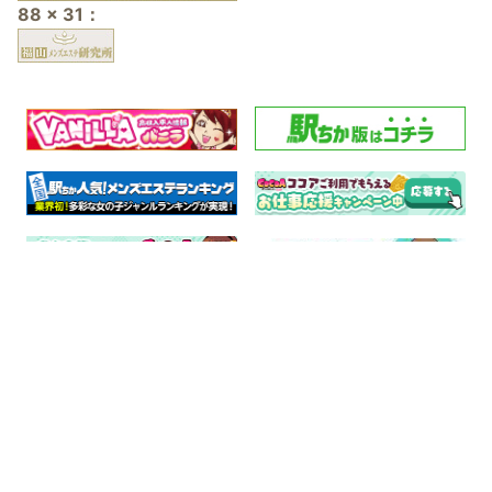
88 x 31：
電話予約
WEB予約
面接希望女性も
面接希望女性も
こちらから
こちらから
広島・福山エリアの高収入
求人サイト メンズエステ
ワークス