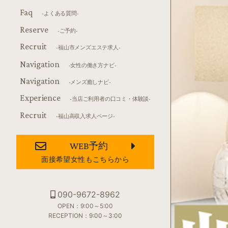
Faq
-よくある質問-
Reserve
-ご予約-
Recruit
-福山市メンズエステ求人-
Navigation
-女性の働き方ナビ-
Navigation
-メンズ癒しナビ-
Experience
-当店ご利用者の口コミ・体験談-
Recruit
-福山高収入求人ページ-
WEB予約
面接希望女性もこちらから
090-9672-8962
OPEN：9:00～5:00
RECEPTION：9:00～3:00