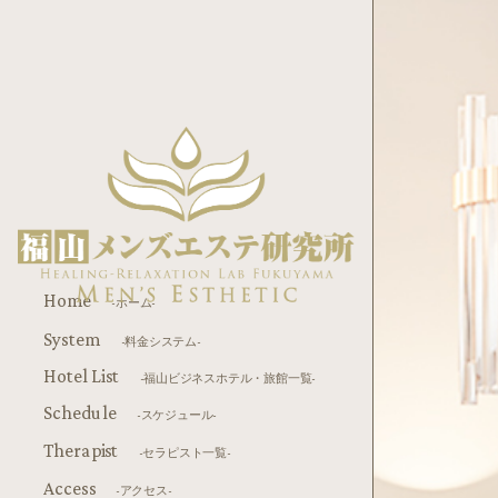
Home
-ホーム-
System
-料金システム-
Hotel List
-福山ビジネスホテル・旅館一覧-
Schedule
-スケジュール-
Therapist
-セラピスト一覧-
Access
-アクセス-