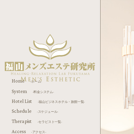
Home
-ホーム-
System
-料金システム-
Hotel List
-福山ビジネスホテル・旅館一覧-
Schedule
-スケジュール-
Therapist
-セラピスト一覧-
Access
-アクセス-