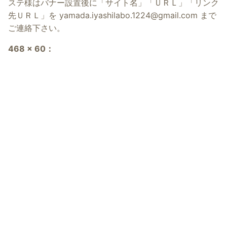
ステ様はバナー設置後に「サイト名」「ＵＲＬ」「リンク
先ＵＲＬ」を
yamada.iyashilabo.1224@gmail.com
まで
ご連絡下さい。
468 x 60：
電話予約
WEB予約
面接希望女性も
面接希望女性も
こちらから
こちらから
300 x 60：
200 x 40：
88 x 31：