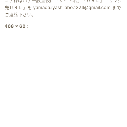
ステ様はバナー設置後に「サイト名」「ＵＲＬ」「リンク
先ＵＲＬ」を
yamada.iyashilabo.1224@gmail.com
まで
ご連絡下さい。
468 x 60：
電話予約
WEB予約
面接希望女性も
面接希望女性も
こちらから
こちらから
300 x 60：
200 x 40：
88 x 31：