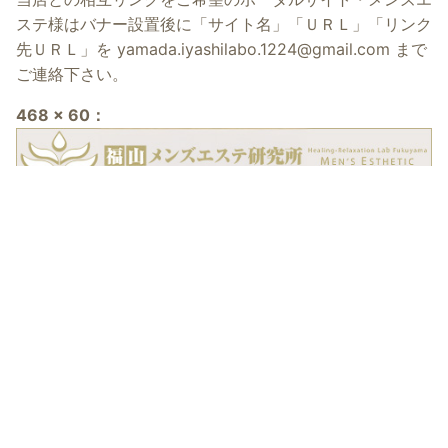
ステ様はバナー設置後に「サイト名」「ＵＲＬ」「リンク
先ＵＲＬ」を
yamada.iyashilabo.1224@gmail.com
まで
ご連絡下さい。
468 x 60：
電話予約
WEB予約
300 x 60：
面接希望女性も
面接希望女性も
こちらから
こちらから
200 x 40：
88 x 31：